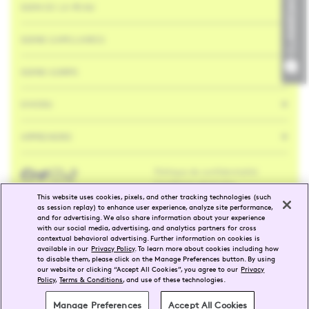
CLAVARDAGE
SOIN DE LA PEAU
SOINS CAPILLAIRES
SOINS CORPS
DIVERS
APPRENDRE
Politique de confidentialité
Facebook
Twitter
Instagram
Tik
Tok
Conditions générales
This website uses cookies, pixels, and other tracking technologies (such
as session replay) to enhance user experience, analyze site performance,
and for advertising. We also share information about your experience
EN
FR
with our social media, advertising, and analytics partners for cross
contextual behavioral advertising. Further information on cookies is
available in our
Privacy Policy
. To learn more about cookies including how
SÉLECTIONNER UNE RÉGION
to disable them, please click on the Manage Preferences button. By using
our website or clicking “Accept All Cookies”, you agree to our
Privacy
Policy
,
Terms & Conditions
, and use of these technologies.
©
2026
Drunk Elephant
Manage Preferences
Accept All Cookies