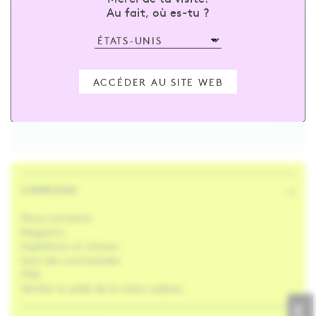
Au fait, où es-tu ?
inscris-toi et économise 15 % sur ta
première commande
ACCÉDER AU SITE WEB
Saisi ton courriel
ABONNE-TOI
CONNEXION
Nous contacter
Magasins
Expédition et retours
Suivi des commandes
FAQ
Vérifier le solde de la carte-cadeau