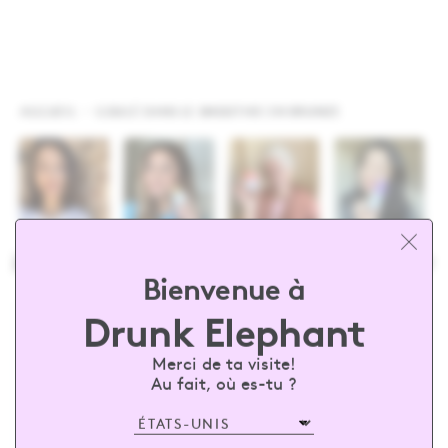
ACCUEIL
COULÉ DANS LE SMOOTHIE EN BRONZE
thus
@drunkelephant
#barewith
Bienvenue à
Drunk Elephant
inscris-toi et économise 15 % sur ta
Merci de ta visite!
première commande
Au fait, où es-tu ?
Saisi ton courriel
ABONNE-TOI