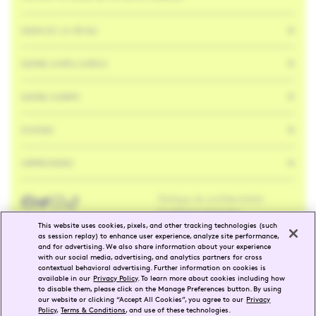
SOIN DE LA PEAU
SOINS CAPILLAIRES
SOINS CORPS
DIVERS
APPRENDRE
Politique de confidentialité
Facebook
Twitter
Instagram
Tik
Tok
Conditions générales
This website uses cookies, pixels, and other tracking technologies (such
as session replay) to enhance user experience, analyze site performance,
and for advertising. We also share information about your experience
EN
FR
with our social media, advertising, and analytics partners for cross
contextual behavioral advertising. Further information on cookies is
available in our
Privacy Policy
. To learn more about cookies including how
SÉLECTIONNER UNE RÉGION
to disable them, please click on the Manage Preferences button. By using
our website or clicking “Accept All Cookies”, you agree to our
Privacy
Policy
,
Terms & Conditions
, and use of these technologies.