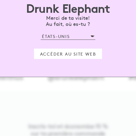
Drunk Elephant
Merci de ta visite!
Au fait, où es-tu ?
ACCÉDER AU SITE WEB
us
@drunkelephant
#barew
inscris-toi et économise 15 %
sur ta première commande