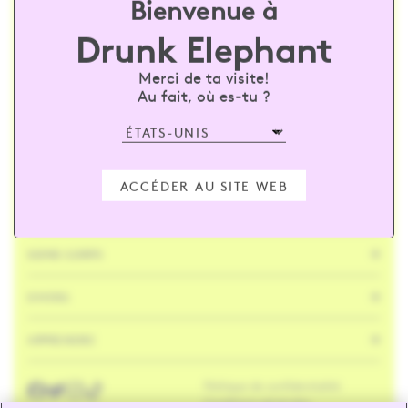
Bienvenue à
Drunk Elephant
Nous contacter
Magasins
Expédition et retours
Merci de ta visite!
Suivi des commandes
Au fait, où es-tu ?
FAQ
Vérifier le solde de la carte-cadeau
SOIN DE LA PEAU
ACCÉDER AU SITE WEB
SOINS CAPILLAIRES
SOINS CORPS
DIVERS
APPRENDRE
Politique de confidentialité
Facebook
Twitter
Instagram
Tik
Tok
Conditions générales