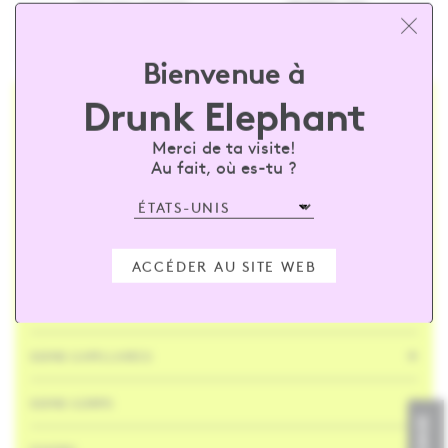
Saisi ton courriel
ABONNE-TOI
Bienvenue à
Drunk Elephant
CONNEXION
Merci de ta visite!
Nous contacter
Au fait, où es-tu ?
Magasins
Expédition et retours
Suivi des commandes
FAQ
Vérifier le solde de la carte-cadeau
ACCÉDER AU SITE WEB
SOIN DE LA PEAU
SOINS CAPILLAIRES
SOINS CORPS